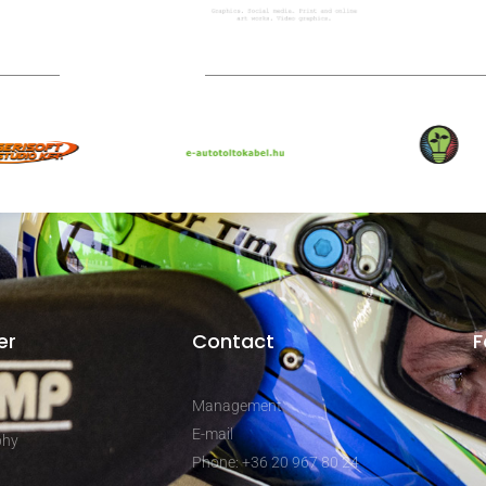
Technical partners
er
Contact
F
Management
E-mail
phy
Phone: +36 20 967 80 24