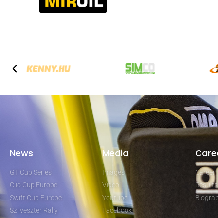
News
Media
Care
GT Cup Series
Images
Career
Clio Cup Europe
Video
Results
Swift Cup Europe
Youtube
Biogra
Szilveszter Rally
Facebook