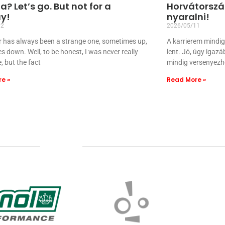
a? Let’s go. But not for a
Horvátorszá
ay!
nyaralni!
12
2026/05/11
r has always been a strange one, sometimes up,
A karrierem mindig 
 down. Well, to be honest, I was never really
lent. Jó, úgy igaz
, but the fact
mindig versenyezh
e »
Read More »
Sponsors