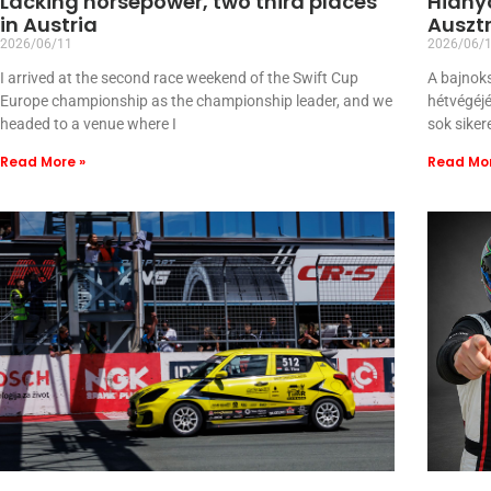
Lacking horsepower, two third places
Hiányo
in Austria
Auszt
2026/06/11
2026/06/
I arrived at the second race weekend of the Swift Cup
A bajnok
Europe championship as the championship leader, and we
hétvégéjé
headed to a venue where I
sok siker
Read More »
Read Mor