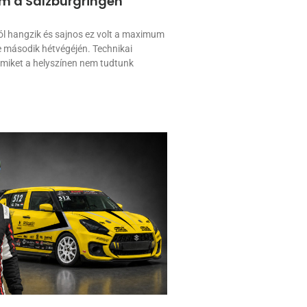
m a Salzburgringen
ól hangzik és sajnos ez volt a maximum
 második hétvégéjén. Technikai
amiket a helyszínen nem tudtunk