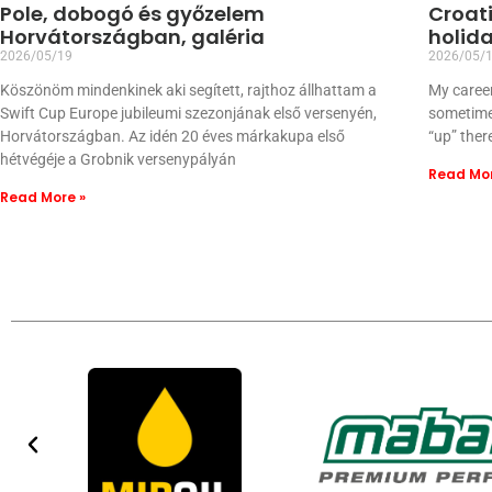
Pole, dobogó és győzelem
Croati
Horvátországban, galéria
holid
2026/05/19
2026/05/
Köszönöm mindenkinek aki segített, rajthoz állhattam a
My caree
Swift Cup Europe jubileumi szezonjának első versenyén,
sometimes
Horvátországban. Az idén 20 éves márkakupa első
“up” there
hétvégéje a Grobnik versenypályán
Read Mor
Read More »