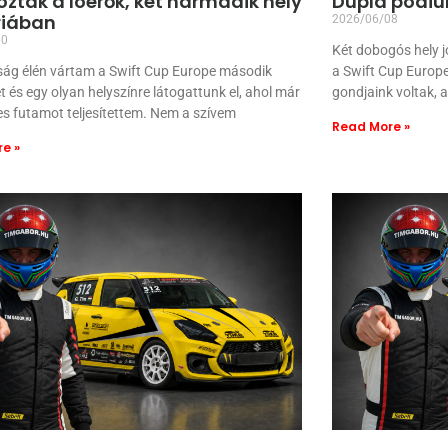
ztak a lóerők, két harmadik hely
Dupla pódiu
riában
2026/06/08
10
Két dobogós hely j
ság élén vártam a Swift Cup Europe második
a Swift Cup Europe
t és egy olyan helyszínre látogattunk el, ahol már
gondjaink voltak, 
es futamot teljesítettem. Nem a szívem
Read More »
e »