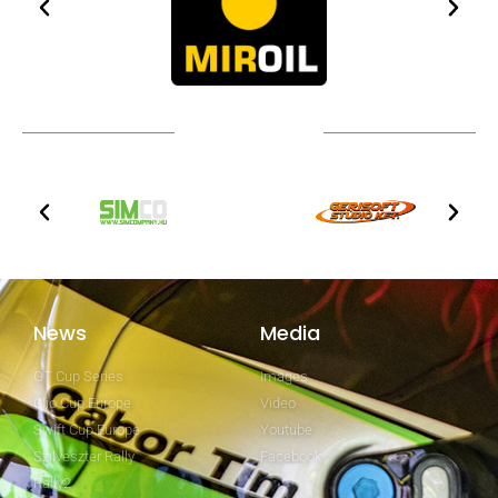
Technical partners
News
Media
GT Cup Series
Images
Clio Cup Europe
Video
Swift Cup Europe
Youtube
Szilveszter Rally
Facebook
Rally2