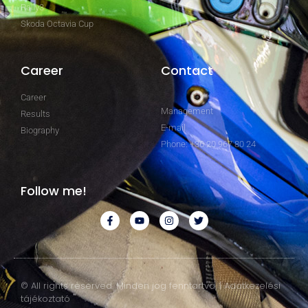
Rally3
Skoda Octavia Cup
Career
Contact
Career
Management
Results
E-mail
Biography
Phone: +36 20 967 80 24
Follow me!
© All rights reserved. Minden jog fenntartva. | Adatkezelési
tájékoztató