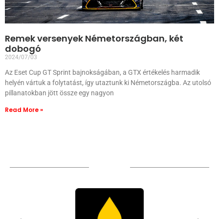
Remek versenyek Németországban, két
dobogó
2024/07/03
Az Eset Cup GT Sprint bajnokságában, a GTX értékelés harmadik
helyén vártuk a folytatást, így utaztunk ki Németországba. Az utolsó
pillanatokban jött össze egy nagyon
Read More »
Sponsors