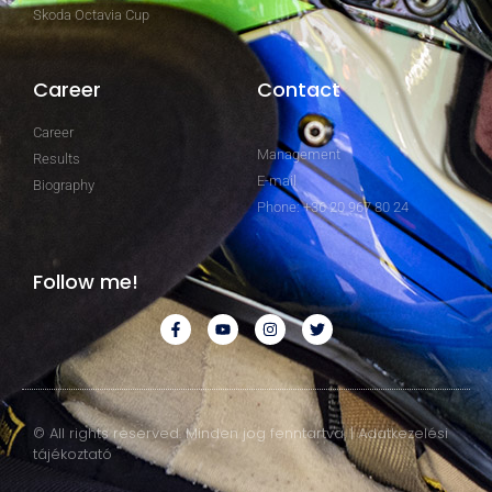
Skoda Octavia Cup
Career
Contact
Career
Management
Results
E-mail
Biography
Phone: +36 20 967 80 24
Follow me!
© All rights reserved. Minden jog fenntartva. | Adatkezelési
tájékoztató