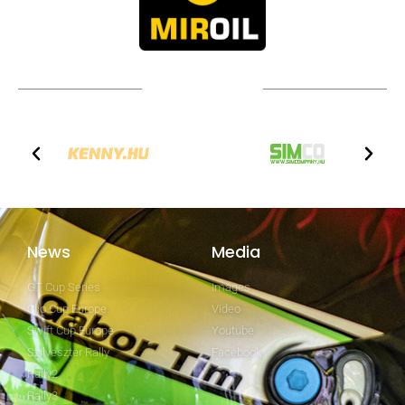
Technical partners
News
Media
GT Cup Series
Images
Clio Cup Europe
Video
Swift Cup Europe
Youtube
Szilveszter Rally
Facebook
Rally2
Rally3