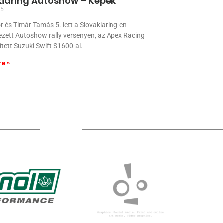
kiaring Autoshow – Képek
15
 és Timár Tamás 5. lett a Slovakiaring-en
zett Autoshow rally versenyen, az Apex Racing
zített Suzuki Swift S1600-al.
e »
Sponsors