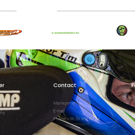
Technical partners
er
Contact
F
Management
E-mail
phy
Phone: +36 20 967 80 24