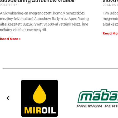
Slovakiaring Autoshow Videók
Slova
2014/12/15
2014/12/
A Slovakiaring-en megrendezett, komoly nemzetközi
Tim Gábor
mezőny felvonultató Autoshow Rally-n az Apex Racing
megrende
által készített Suzuki Swift S1600-al vettünk részt. Íme
által kés
néhány videó az eseményről.
Read Mor
Read More »