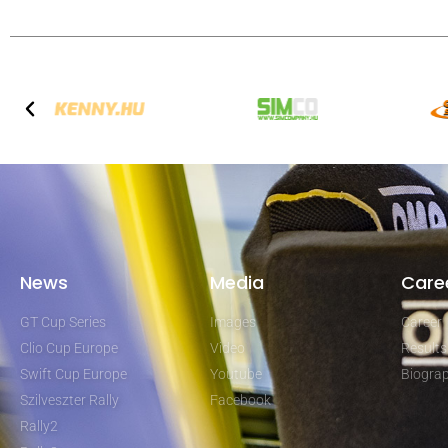
News
Media
Care
GT Cup Series
Images
Career
Clio Cup Europe
Video
Results
Swift Cup Europe
Youtube
Biogra
Szilveszter Rally
Facebook
Rally2