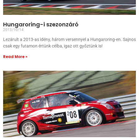
Hungaroring-i szezonzáró
2013/10/14
Lezárult a 2013-as idény, három versennyel a Hungaroring-en. Sajnos
csak egy futamon értünk célba, igaz ott győztünk is!
Read More »