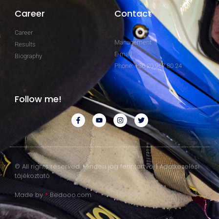
Career
Contact
Career
Management
Results
E-mail
Biography
Phone: +36 20 967 80 24
Follow me!
© All rights reserved. Minden jog fenntartva. | Adatkezelési
tájékoztató
Made by
*
Bedooo.com