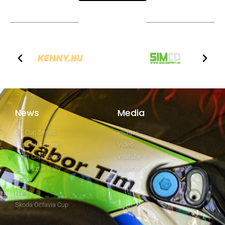
Technical partners
News
Media
GT Cup Series
Images
Clio Cup Europe
Video
Swift Cup Europe
Youtube
Szilveszter Rally
Facebook
Rally2
Rally3
Skoda Octavia Cup