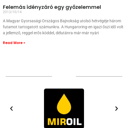
Felemás idényzáró egy győzelemmel
2013/10/14
A Magyar Gyorsasági Országos Bajnokság utolsó hétvégéje három
futamot tartogatott számunkra. A Hungaroring-en igazi őszi idő volt
a jellemző, reggel erős köddel, délutánra már-már nyári
Read More »
Sponsors