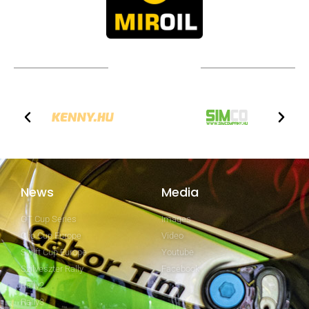
Technical partners
News
Media
GT Cup Series
Images
Clio Cup Europe
Video
Swift Cup Europe
Youtube
Szilveszter Rally
Facebook
Rally2
Rally3