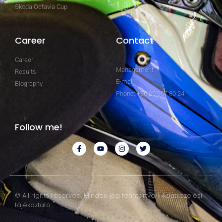
Skoda Octavia Cup
Career
Contact
Career
Management
Results
E-mail
Biography
Phone: +36 20 967 80 24
Follow me!
© All rights reserved. Minden jog fenntartva. | Adatkezelési
tájékoztató